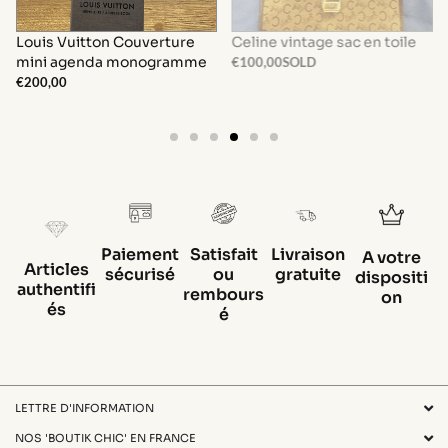
Louis Vuitton Couverture
Celine vintage sac en toile
mini agenda monogramme
€
100,00
SOLD
€
200,00
Paiement
Satisfait
Livraison
A votre
Articles
sécurisé
ou
gratuite
dispositi
authentifi
rembours
on
és
é
LETTRE D'INFORMATION
NOS 'BOUTIK CHIC' EN FRANCE