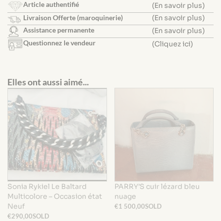
Article authentifié
(En savoir plus)
Livraison Offerte (maroquinerie)
(En savoir plus)
Assistance permanente
(En savoir plus)
Questionnez le vendeur
(Cliquez ici)
Elles ont aussi aimé...
Sonia Rykiel Le Baltard
PARRY’S cuir lézard bleu
Multicolore – Occasion état
nuage
Neuf
€
1 500,00
SOLD
€
290,00
SOLD