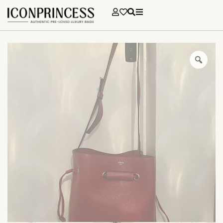
SOLD
€
430,00