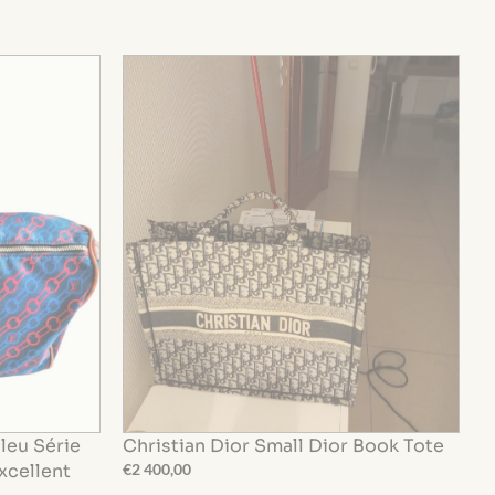
leu Série
Christian Dior Small Dior Book Tote
S
xcellent
€
2 400,00
C
€