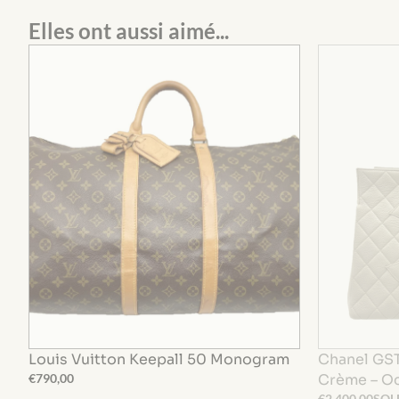
Elles ont aussi aimé...
Louis Vuitton Keepall 50 Monogram
Chanel GST
€
790,00
Crème – Oc
€
2 400,00
SOL