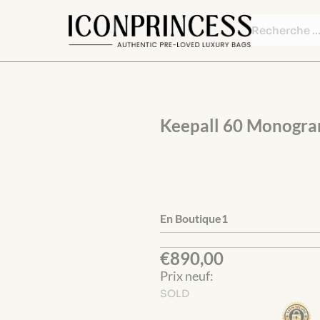
€
890,00
SOLD
Keepall 60 Monogr
En Boutique1
€
890,00
Prix neuf:
SOLD